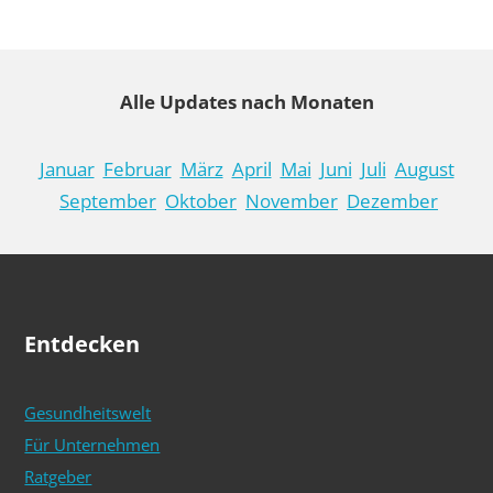
Alle Updates nach Monaten
Januar
Februar
März
April
Mai
Juni
Juli
August
September
Oktober
November
Dezember
Entdecken
Gesundheitswelt
Für Unternehmen
Ratgeber