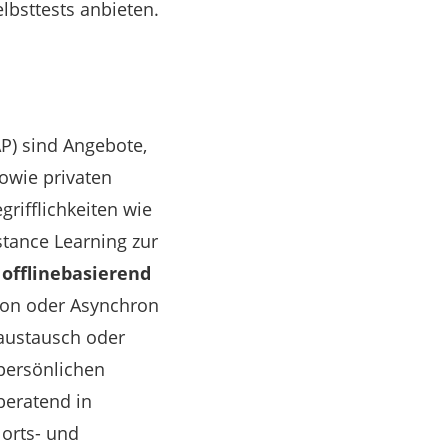
lbsttests anbieten.
P) sind Angebote,
sowie privaten
ifflichkeiten wie
stance Learning zur
r
offlinebasierend
on oder Asynchron
austausch oder
persönlichen
beratend in
 orts- und