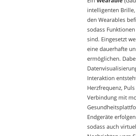
Ein
Wearable
(Gadg
intelligenten Bril
den Wearables befi
sodass Funktionen
sind. Eingesetzt w
eine dauerhafte u
ermöglichen. Dabe
Datenvisualisieru
Interaktion entste
Herzfrequenz, Puls
Verbindung mit mo
Gesundheitsplattf
Endgeräte erfolge
sodass auch virtu